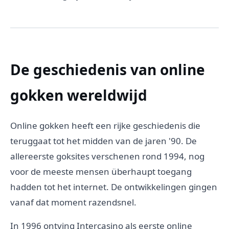
De geschiedenis van online
gokken wereldwijd
Online gokken heeft een rijke geschiedenis die
teruggaat tot het midden van de jaren '90. De
allereerste goksites verschenen rond 1994, nog
voor de meeste mensen überhaupt toegang
hadden tot het internet. De ontwikkelingen gingen
vanaf dat moment razendsnel.
In 1996 ontving Intercasino als eerste online