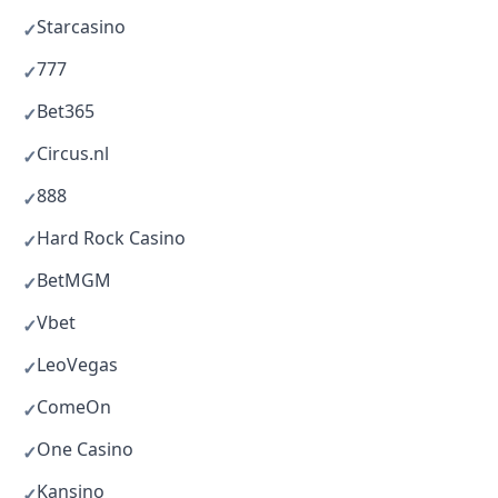
Starcasino
777
Bet365
Circus.nl
888
Hard Rock Casino
BetMGM
Vbet
LeoVegas
ComeOn
One Casino
Kansino