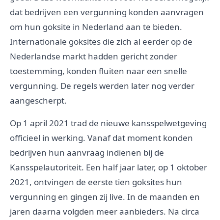
dat bedrijven een vergunning konden aanvragen
om hun goksite in Nederland aan te bieden.
Internationale goksites die zich al eerder op de
Nederlandse markt hadden gericht zonder
toestemming, konden fluiten naar een snelle
vergunning. De regels werden later nog verder
aangescherpt.
Op 1 april 2021 trad de nieuwe kansspelwetgeving
officieel in werking. Vanaf dat moment konden
bedrijven hun aanvraag indienen bij de
Kansspelautoriteit. Een half jaar later, op 1 oktober
2021, ontvingen de eerste tien goksites hun
vergunning en gingen zij live. In de maanden en
jaren daarna volgden meer aanbieders. Na circa