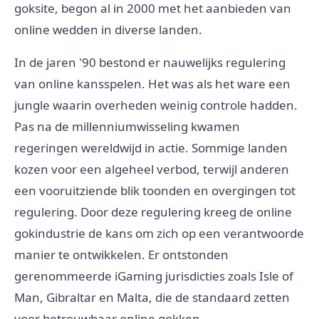
goksite, begon al in 2000 met het aanbieden van
online wedden in diverse landen.
In de jaren '90 bestond er nauwelijks regulering
van online kansspelen. Het was als het ware een
jungle waarin overheden weinig controle hadden.
Pas na de millenniumwisseling kwamen
regeringen wereldwijd in actie. Sommige landen
kozen voor een algeheel verbod, terwijl anderen
een vooruitziende blik toonden en overgingen tot
regulering. Door deze regulering kreeg de online
gokindustrie de kans om zich op een verantwoorde
manier te ontwikkelen. Er ontstonden
gerenommeerde iGaming jurisdicties zoals Isle of
Man, Gibraltar en Malta, die de standaard zetten
voor betrouwbaar online gokken.