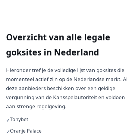
Overzicht van alle legale
goksites in Nederland
Hieronder tref je de volledige lijst van goksites die
momenteel actief zijn op de Nederlandse markt. Al
deze aanbieders beschikken over een geldige
vergunning van de Kansspelautoriteit en voldoen
aan strenge regelgeving.
Tonybet
Oranje Palace