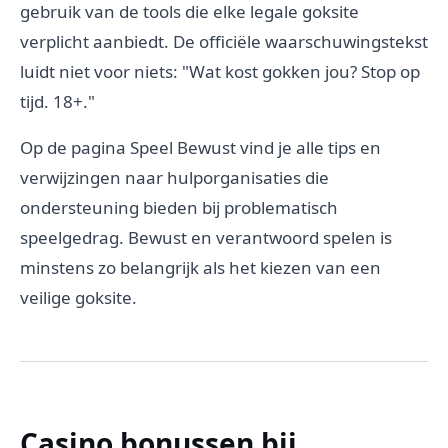
gebruik van de tools die elke legale goksite
verplicht aanbiedt. De officiële waarschuwingstekst
luidt niet voor niets: "Wat kost gokken jou? Stop op
tijd. 18+."
Op de pagina Speel Bewust vind je alle tips en
verwijzingen naar hulporganisaties die
ondersteuning bieden bij problematisch
speelgedrag. Bewust en verantwoord spelen is
minstens zo belangrijk als het kiezen van een
veilige goksite.
Casino bonussen bij