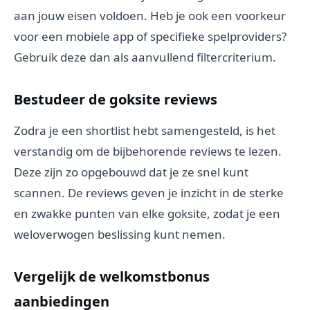
aan jouw eisen voldoen. Heb je ook een voorkeur
voor een mobiele app of specifieke spelproviders?
Gebruik deze dan als aanvullend filtercriterium.
Bestudeer de goksite reviews
Zodra je een shortlist hebt samengesteld, is het
verstandig om de bijbehorende reviews te lezen.
Deze zijn zo opgebouwd dat je ze snel kunt
scannen. De reviews geven je inzicht in de sterke
en zwakke punten van elke goksite, zodat je een
weloverwogen beslissing kunt nemen.
Vergelijk de welkomstbonus
aanbiedingen