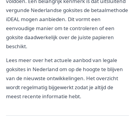
voldoen. Een belangrijk kenmerk is dat uitsluitend
vergunde Nederlandse goksites de betaalmethode
iDEAL mogen aanbieden. Dit vormt een
eenvoudige manier om te controleren of een
goksite daadwerkelijk over de juiste papieren
beschikt.
Lees meer over het actuele aanbod van legale
goksites in Nederland om op de hoogte te blijven
van de nieuwste ontwikkelingen. Het overzicht
wordt regelmatig bijgewerkt zodat je altijd de
meest recente informatie hebt.