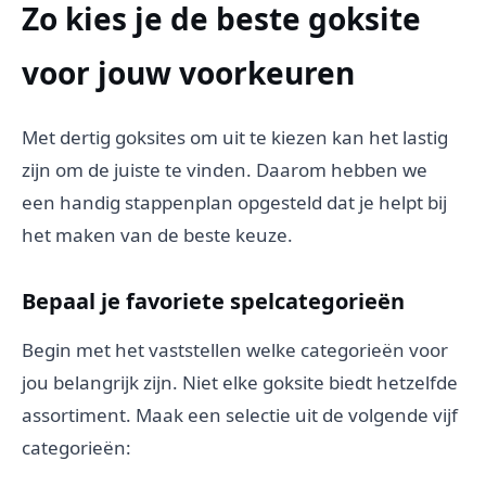
Zo kies je de beste goksite
voor jouw voorkeuren
Met dertig goksites om uit te kiezen kan het lastig
zijn om de juiste te vinden. Daarom hebben we
een handig stappenplan opgesteld dat je helpt bij
het maken van de beste keuze.
Bepaal je favoriete spelcategorieën
Begin met het vaststellen welke categorieën voor
jou belangrijk zijn. Niet elke goksite biedt hetzelfde
assortiment. Maak een selectie uit de volgende vijf
categorieën: