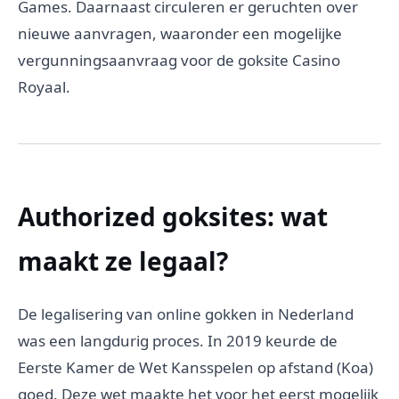
Games. Daarnaast circuleren er geruchten over
nieuwe aanvragen, waaronder een mogelijke
vergunningsaanvraag voor de goksite Casino
Royaal.
Authorized goksites: wat
maakt ze legaal?
De legalisering van online gokken in Nederland
was een langdurig proces. In 2019 keurde de
Eerste Kamer de Wet Kansspelen op afstand (Koa)
goed. Deze wet maakte het voor het eerst mogelijk