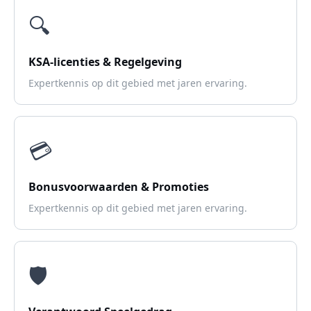
🔍
KSA-licenties & Regelgeving
Expertkennis op dit gebied met jaren ervaring.
💳
Bonusvoorwaarden & Promoties
Expertkennis op dit gebied met jaren ervaring.
🛡️