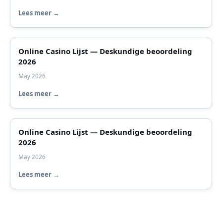
Lees meer →
Online Casino Lijst — Deskundige beoordeling
2026
May 2026
Lees meer →
Online Casino Lijst — Deskundige beoordeling
2026
May 2026
Lees meer →