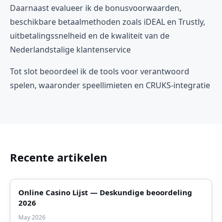
Daarnaast evalueer ik de bonusvoorwaarden,
beschikbare betaalmethoden zoals iDEAL en Trustly,
uitbetalingssnelheid en de kwaliteit van de
Nederlandstalige klantenservice
Tot slot beoordeel ik de tools voor verantwoord
spelen, waaronder speellimieten en CRUKS-integratie
Recente artikelen
Online Casino Lijst — Deskundige beoordeling
2026
May 2026