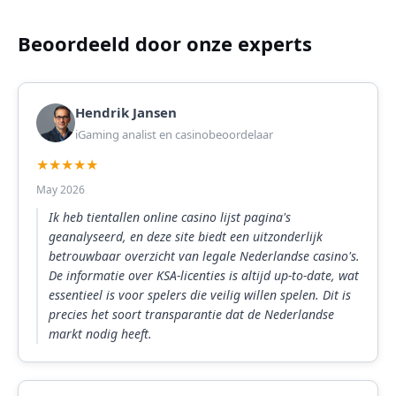
Beoordeeld door onze experts
Hendrik Jansen
iGaming analist en casinobeoordelaar
★★★★★
May 2026
Ik heb tientallen online casino lijst pagina's
geanalyseerd, en deze site biedt een uitzonderlijk
betrouwbaar overzicht van legale Nederlandse casino's.
De informatie over KSA-licenties is altijd up-to-date, wat
essentieel is voor spelers die veilig willen spelen. Dit is
precies het soort transparantie dat de Nederlandse
markt nodig heeft.